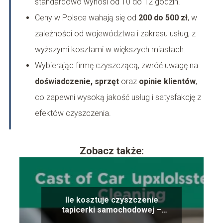
standardowo wynosi od 10 do 12 godzin.
Ceny w Polsce wahają się od
200 do 500 zł
, w
zależności od województwa i zakresu usług, z
wyższymi kosztami w większych miastach.
Wybierając firmę czyszczącą, zwróć uwagę na
doświadczenie, sprzęt
oraz
opinie klientów
,
co zapewni wysoką jakość usług i satysfakcję z
efektów czyszczenia.
Zobacz także:
Ile kosztuje czyszczenie
tapicerki samochodowej –
porównanie cen