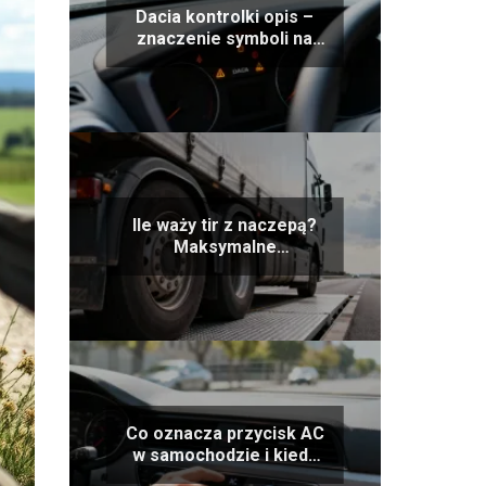
Dacia kontrolki opis –
znaczenie symboli na
desce rozdzielczej
Ile waży tir z naczepą?
Maksymalne
dopuszczalne ciężary
Co oznacza przycisk AC
w samochodzie i kiedy
go używać?