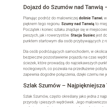
Dojazd do Szumów nad Tanwią –
Planując podróż do malowniczej
dolinie Tanwi
, 
pięknem tego regionu.
Szumy nad Tanwią
to miej
Początek i koniec szlaku znajduje się w miejscow
pieszych, jak i rowerzystów.
Stacja Susiec
jest d
punktem startowym dla osób przybywających z ró
Dla osób podróżujących samochodem, w okolicac
bezpieczne pozostawienie pojazdu na czas wędrów
ścieżek, które prowadzą do najciekawszych punk
noclegowych, co pozwala na przedłużenie pobytu 
zapewnia dogodne połączenia, dzięki czemu nie j
Szlak Szumów – Najpiękniejsza
Szlak Szumów, często określany jako jedna z najp
przyrody i pieszych wędrówek. Jego malowniczoś