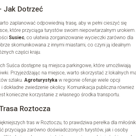
 Jak Dotrzeć
warto zaplanować odpowiednią trasę, aby w pełni cieszyć się
sce, które przyciąga turystów swoim niepowtarzalnym urokiem.
ości
Susiec
, co ułatwia zorganizowanie wycieczki zarówno dla
obrze skomunikowana z innymi miastami, co czyni ją idealnym
żnych części kraju.
h Suśca dostępne są miejsca parkingowe, które umożliwiają
ki. Przyjeżdżając na miejsce, warto skorzystać z lokalnych ma
tów szlaku.
Agroturystyka
w regionie oferuje wiele opcji
i dokładne zwiedzenie okolicy. Komunikacja publiczna również
est konieczne korzystanie z własnego środka transportu.
 Trasa Roztocza
iękniejszych tras w Roztoczu, to prawdziwa perełka dla miłośn
ć przyciąga zarówno doświadczonych turystów, jak i osoby