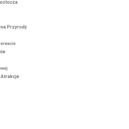
Roztocza
ona Przyrody
zerwacie
nie
owej
 Atrakcje