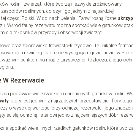
ów roślin i zwierząt, które tworzą niezwykle zróżnicowany
zespołów roślinnych, co czyni go jednym z najbardziej
 części Polski. W dolinach Jelenia i Tanwi rosną liczne
skrzyp
zu. Wśród fauny rezerwatu można spotkać wiele gatunków pta
m dla miłośników przyrody i obserwacji zwierząt.
ynowe oraz zbiorowiska trawiasto-turzycowe. Te unikalne formac
nków roślin i zwierząt, które nie występują nigdzie indziej w Pols
st ważnym punktem na mapie turystycznej Roztocza, a jego och
egionu.
ce W Rezerwacie
na podziwiać wiele rzadkich i chronionych gatunków roślin. W
waty
, który jest jednym z najrzadszych przedstawicieli flory tego
zy o wysokiej wartości przyrodniczej rezerwatu i jego znaczen
ęty ścisłą ochroną i stanowi jedno z najcenniejszych dóbr rezerw
a spotkać wiele innych rzadkich gatunków roślin, które tworz