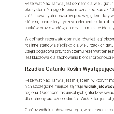
Rezerwat Nad Tanwią jest domem dla wielu gatunk
ekosystem. Na jego terenie można spotkać aż 40 
zróżnicowanych obszarów pod względem flory w tej
które są charakterystycznym elementem krajobra
ssaków oraz owadów, co czyni to miejsce idealny
W dolinach rezerwatu dominują również łęgi olsz
roślinne stanowią siedlisko dla wielu rzadkich gatu
Dzięki bogactwu przyrodniczemu rezerwat ten je
jest kluczowa dla zachowania bioróżnorodności r
Rzadkie Gatunki Roślin Występują
Rezerwat Nad Tanwią jest miejscem, w którym moż
nich szczególne miejsce zajmuje
widłak jałowco
regionu. Obecność tak unikalnych gatunków świadc
dla ochrony bioróżnorodności. Widłak ten jest obj
Oprócz widłaka jałowcowatego, w rezerwacie możn