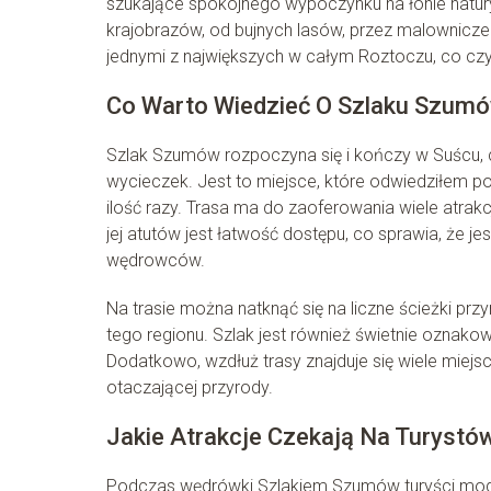
szukające spokojnego wypoczynku na łonie natur
krajobrazów, od bujnych lasów, przez malownicze
jednymi z największych w całym Roztoczu, co czyn
Co Warto Wiedzieć O Szlaku Szum
Szlak Szumów rozpoczyna się i kończy w Suścu, c
wycieczek. Jest to miejsce, które odwiedziłem p
ilość razy. Trasa ma do zaoferowania wiele atrak
jej atutów jest łatwość dostępu, co sprawia, że j
wędrowców.
Na trasie można natknąć się na liczne ścieżki przy
tego regionu. Szlak jest również świetnie oznako
Dodatkowo, wzdłuż trasy znajduje się wiele miej
otaczającej przyrody.
Jakie Atrakcje Czekają Na Turystó
Podczas wędrówki Szlakiem Szumów turyści mogą l