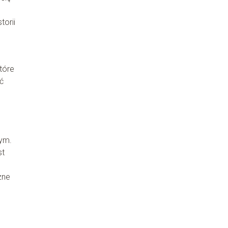
torii
które
ć
ym.
st
żne