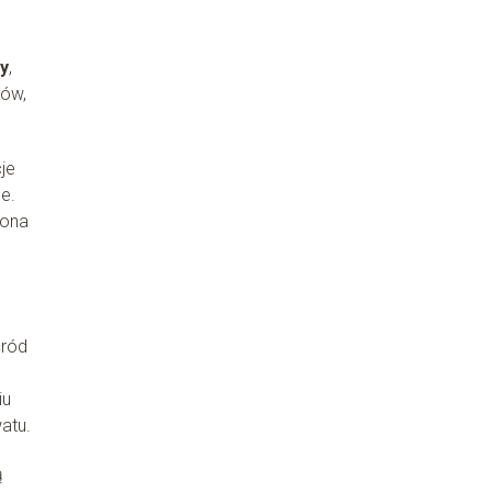
y
,
ków,
je
ce.
rona
śród
iu
atu.
ą