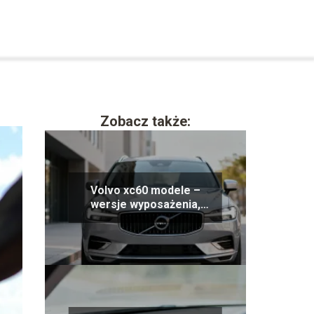
Zobacz także:
Volvo xc60 modele –
wersje wyposażenia,
silniki, opinie