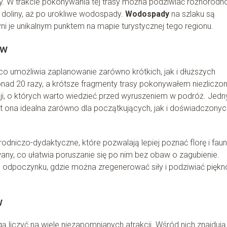
y. W trakcie pokonywania tej trasy można podziwiać różnorodn
 doliny, aż po urokliwe wodospady.
Wodospady
na szlaku są
i je unikalnym punktem na mapie turystycznej tego regionu.
ów
o umożliwia zaplanowanie zarówno krótkich, jak i dłuższych
onad 20 razy, a krótsze fragmenty trasy pokonywałem niezliczo
cji, o których warto wiedzieć przed wyruszeniem w podróż. Jed
est ona idealna zarówno dla początkujących, jak i doświadczonyc
rodniczo-dydaktyczne, które pozwalają lepiej poznać florę i fau
wany, co ułatwia poruszanie się po nim bez obaw o zagubienie.
sc odpoczynku, gdzie można zregenerować siły i podziwiać piękn
w
iczyć na wiele niezapomnianych atrakcji. Wśród nich znajdują 