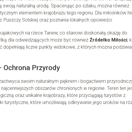
ą swoją naturalną urodą. Spacerując po szlaku, można również
stycznym elementem krajobrazu tego regionu. Dla miłośników his
ic Puszczy Solskiej oraz poznania lokalnych opowieści.
 kajakowych na rzece Tanew, co stanowi doskonałą okazję do
tką dla odwiedzających może być również
Źródełko Miłości
, 
 dopełniają liczne punkty widokowe, z których można podziwia
– Ochrona Przyrody
e zachwyca swoim naturalnym pięknem i bogactwem przyrodnicz
 najcenniejszych obszarów chronionych w regionie. Teren ten je
iczną oraz unikalne krajobrazy, które przyciągają turystów z
laki turystyczne, które umożliwiają odkrywanie jego uroków na ró