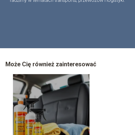
radzimy w tematach transportu, przewozów i logistyki.
Może Cię również zainteresować