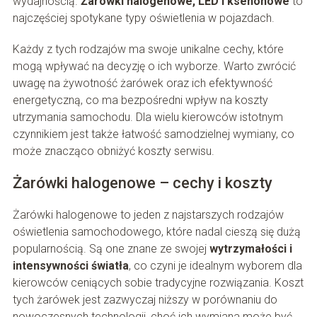
wydajnością.
Żarówki halogenowe, LED i ksenonowe
to
najczęściej spotykane typy oświetlenia w pojazdach.
Każdy z tych rodzajów ma swoje unikalne cechy, które
mogą wpływać na decyzję o ich wyborze. Warto zwrócić
uwagę na żywotność żarówek oraz ich efektywność
energetyczną, co ma bezpośredni wpływ na koszty
utrzymania samochodu. Dla wielu kierowców istotnym
czynnikiem jest także łatwość samodzielnej wymiany, co
może znacząco obniżyć koszty serwisu.
Żarówki halogenowe – cechy i koszty
Żarówki halogenowe to jeden z najstarszych rodzajów
oświetlenia samochodowego, które nadal cieszą się dużą
popularnością. Są one znane ze swojej
wytrzymałości i
intensywności światła
, co czyni je idealnym wyborem dla
kierowców ceniących sobie tradycyjne rozwiązania. Koszt
tych żarówek jest zazwyczaj niższy w porównaniu do
nowoczesnych technologii, choć ich wymiana może być