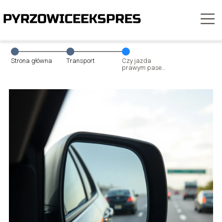
Strona główna
Transport
Czy jazda
prawym pasem
na autostradzie
w celu
wyprzedzania
jest dozwolona?